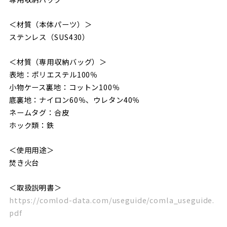
＜材質（本体パーツ）＞
ステンレス（SUS430）
＜材質（専用収納バッグ）＞
表地：ポリエステル100％
小物ケース裏地：コットン100％
底裏地：ナイロン60％、ウレタン40％
ネームタグ：合皮
ホック類：鉄
＜使用用途＞
焚き火台
＜取扱説明書＞
https://comlod-data.com/useguide/comla_useguide.
pdf