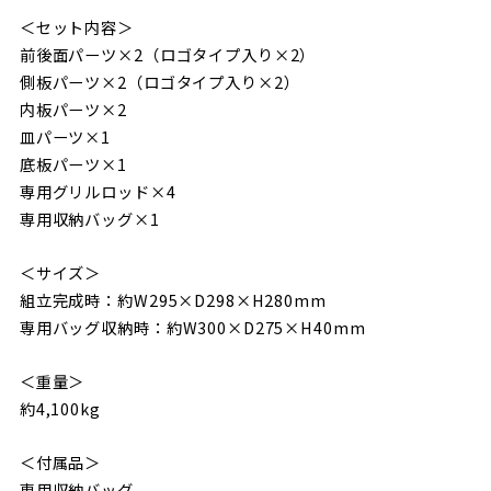
＜セット内容＞
前後面パーツ×2（ロゴタイプ入り×2）
側板パーツ×2（ロゴタイプ入り×2）
内板パーツ×2
皿パーツ×1
底板パーツ×1
専用グリルロッド×4
専用収納バッグ×1
＜サイズ＞
組立完成時：約W295×D298×H280mm
専用バッグ収納時：約W300×D275×H40mm
＜重量＞
約4,100kg
＜付属品＞
専用収納バッグ