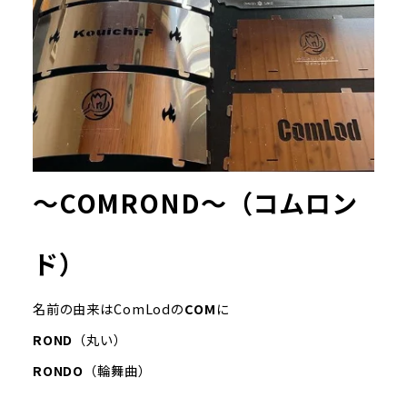
～COMROND～（コムロン
ド）
名前の由来はComLodの
COM
に
ROND
（丸い）
RONDO
（輪舞曲）