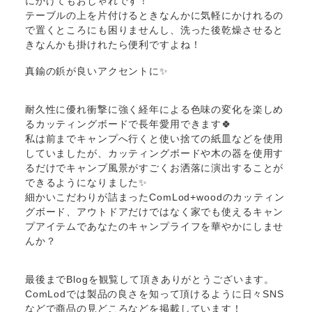
にかけてもおしゃれです！
テーブルの上を片付けるときなんかに気軽にかけれるの
で置くところにも困りませんし、洗った後乾燥させると
きなんかも掛けれたら便利ですよね！
真鍮の鋲が良いアクセントに✨
耐久性に優れ衝撃に強く経年による色味の変化を楽しめ
るカッティングボードで長年愛用できます🍀
私は前までキャンプへ行くと使い捨ての紙皿などを使用
していましたが、カッティングボードや木の器を使用す
るだけでキャンプ風景がすごくお洒落に演出することが
できるようになりました✨
細かいこだわりが詰まったComLod+woodのカッティン
グボード、アウトドアだけではなく家でも使えるキャン
プアイテムであなたのキャンプライフを華やかにしませ
んか？
最後までBlogを観覧して頂きありがとうございます。
ComLodでは製品の良さを知って頂けるように日々SNS
などで商品の見どころなどを掲載しています！