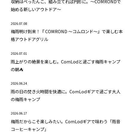
収納はぺったんこ、組み立てれば円形に。～COMRONDで
始める新しいアウトドア～
2026.07.08
梅雨明け到来！『 COMROND ～コムロンド～』で楽しむ本
格アウトドアグリル
2026.07.01
雨上がりの絶景を楽しむ。ComLodと過ごす梅雨キャンプ
の朝⛺
2026.06.24
雨の日の焚き火時間を快適に。ComLodギアで過ごす大人
の梅雨キャンプ
2026.06.17
梅雨だからこそ楽しみたい。ComLodギアで味わう「雨音
コーヒーキャンプ」