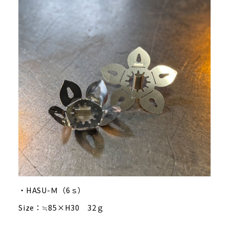
・HASU-Ｍ（6ｓ）
Size：≒85×H30 32ｇ