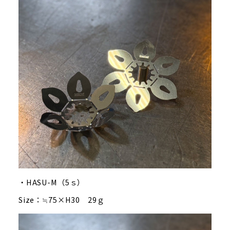
・HASU-M（5ｓ）
Size：≒75×H30 29ｇ