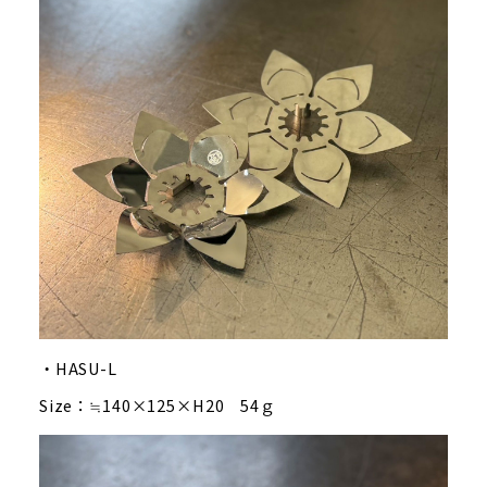
・HASU-L
Size：≒140×125×H20 54ｇ