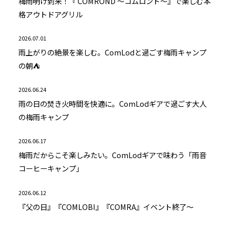
梅雨明け到来！『 COMROND ～コムロンド～』で楽しむ本
格アウトドアグリル
2026.07.01
雨上がりの絶景を楽しむ。ComLodと過ごす梅雨キャンプ
の朝⛺
2026.06.24
雨の日の焚き火時間を快適に。ComLodギアで過ごす大人
の梅雨キャンプ
2026.06.17
梅雨だからこそ楽しみたい。ComLodギアで味わう「雨音
コーヒーキャンプ」
2026.06.12
『父の日』『COMLOBI』『COMRA』イベント終了～