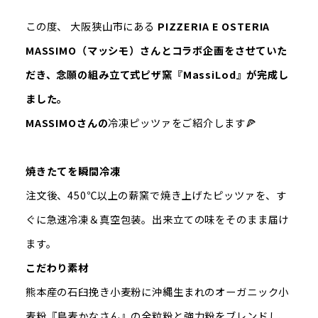
この度、
大阪狭山市にある
PIZZERIA E OSTERIA
MASSIMO（マッシモ）さんとコラボ企画をさせていた
だき、念願の組み立て式ピザ窯『MassiLod』が完成し
ました。
MASSIMOさんの
冷凍ピッツァをご紹介します🍕
焼きたてを瞬間冷凍
注文後、450℃以上の薪窯で焼き上げたピッツァを、す
ぐに急速冷凍＆真空包装。出来立ての味をそのまま届け
ます。
こだわり素材
熊本産の石臼挽き小麦粉に
沖縄生まれのオーガニック小
麦粉『島麦かなさん』の全粒粉と強力粉をブレンドし
、