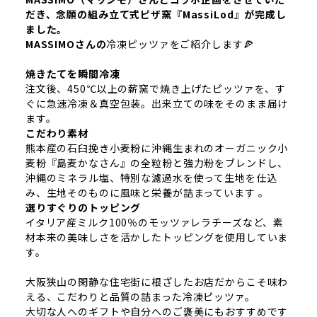
だき、念願の組み立て式ピザ窯『MassiLod』が完成し
ました。
MASSIMOさんの
冷凍ピッツァをご紹介します🍕
焼きたてを瞬間冷凍
注文後、450℃以上の薪窯で焼き上げたピッツァを、す
ぐに急速冷凍＆真空包装。出来立ての味をそのまま届け
ます。
こだわり素材
熊本産の石臼挽き小麦粉に
沖縄生まれのオーガニック小
麦粉『島麦かなさん』の全粒粉と強力粉をブレンドし、
沖縄のミネラル塩、特別な濾過水を使って生地を仕込
み、生地そのものに風味と栄養が詰まっています
。
選りすぐりのトッピング
イタリア産ミルク100％のモッツァレラチーズなど、素
材本来の美味しさを活かしたトッピングを使用していま
す。
大阪狭山の閑静な住宅街に根ざしたお店だからこそ味わ
える、こだわりと品質の詰まった冷凍ピッツァ。
大切な人へのギフトや自分へのご褒美にもおすすめです