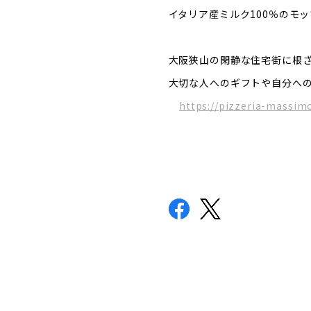
イタリア産ミルク100％のモ
大阪狭山の閑静な住宅街に根
大切な人へのギフトや自分への
https://pizzeria-massim