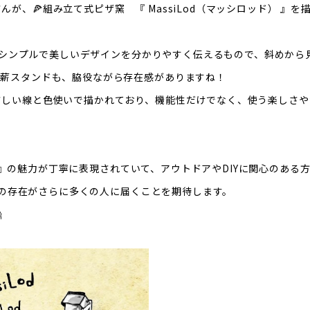
、🍕組み立て式ピザ窯 『 MassiLod（マッシロッド） 』を描い
odのシンプルで美しいデザインを分かりやすく伝えるもので、斜めか
。薪スタンドも、脇役ながら存在感がありますね！
さしい線と色使いで描かれており、機能性だけでなく、使う楽しさや
ッド) 』の魅力が丁寧に表現されていて、アウトドアやDIYに関心のあ
odの存在がさらに多くの人に届くことを期待します。
