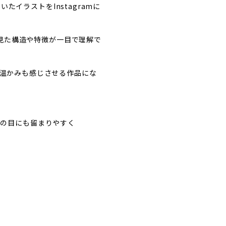
たイラストをInstagramに
ら見た構造や特徴が一目で理解で
温かみも感じさせる作品にな
る方の目にも留まりやすく