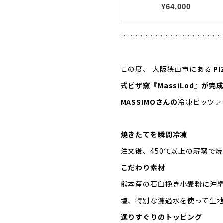
…………………………………
この度、 大阪狭山市にある
P
式ピザ窯『MassiLod』が
MASSIMOさんの
冷凍ピッツァ
焼きたてを瞬間冷凍
注文後、450℃以上の薪窯で
こだわり素材
熊本産の石臼挽き小麦粉に沖
塩、特別な濾過水を使って生地
選りすぐりのトッピング