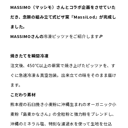
MASSIMO（マッシモ）さんとコラボ企画をさせていた
だき、念願の組み立て式ピザ窯『MassiLod』が完成し
ました。
MASSIMOさんの
冷凍ピッツァをご紹介します🍕
焼きたてを瞬間冷凍
注文後、450℃以上の薪窯で焼き上げたピッツァを、す
ぐに急速冷凍＆真空包装。出来立ての味をそのまま届け
ます。
こだわり素材
熊本産の石臼挽き小麦粉に沖縄生まれのオーガニック小
麦粉『島麦かなさん』の全粒粉と強力粉をブレンドし、
沖縄のミネラル塩、特別な濾過水を使って生地を仕込