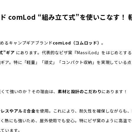
 comLod “組み立て式”を使いこなす！
集めるキャンプギアブランド
comLod（コムロッド）
。
式”ギア
にあります。代表的なピザ窯『MassiLod』をはじめと
能ギア。特に「軽量」「頑丈」「コンパクト収納」を実現している点
は軽くて強いのか？その理由は、
素材と設計のこだわり
にあります！
ンレスやアルミ合金
を使用。これにより、耐久性を確保しながらも、
くく熱にも強いため、屋外使用でも安心。特にピザ窯のように高温で
れています。