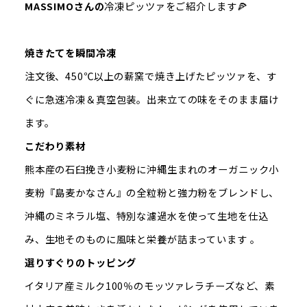
MASSIMOさんの
冷凍ピッツァをご紹介します🍕
焼きたてを瞬間冷凍
注文後、450℃以上の薪窯で焼き上げたピッツァを、す
ぐに急速冷凍＆真空包装。出来立ての味をそのまま届け
ます。
こだわり素材
熊本産の石臼挽き小麦粉に沖縄生まれのオーガニック小
麦粉『島麦かなさん』の全粒粉と強力粉をブレンドし、
沖縄のミネラル塩、特別な濾過水を使って生地を仕込
み、生地そのものに風味と栄養が詰まっています 。
選りすぐりのトッピング
イタリア産ミルク100％のモッツァレラチーズなど、素