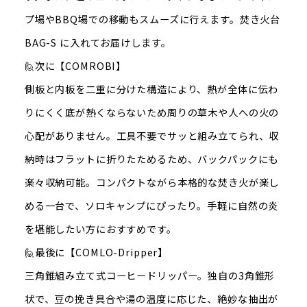
プ場やBBQ場での移動もスムーズに行えます。焚き火台
BAG-S に入れてお届けします。
🙋次に【COMROBI】
側板と内板を二重に分けた構造により、熱が全体に伝わ
りにくく底が熱くならないため周りの草木や人への火の
心配がありません。工具不要でサッと組み立てられ、収
納時はフラットに折りたためるため、バックパックにも
楽々収納可能。コンパクトながら本格的な焚き火が楽し
める一台で、ソロキャンプにぴったり。手軽に自然の炎
を堪能したい方におすすめです。
🙋最後に【COMLO-Dripper】
三角錐組み立て式コーヒードリッパー。独自の3角錐形
状で、豆の挽き具合や湯の温度に応じた、絶妙な抽出が