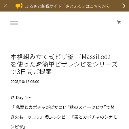
ふるさと納税サイト「さとふる」はこちらから！
本格組み立て式ピザ釜 『MassiLod』
を使った🍕簡単ピザレシピをシリーズ
で3日間ご提案
2025/10/18 09:00
🍕 Day 1～
『 私栗とカボチャがピザに!? “秋のスイーツピザ”で焚
き火もニッコリ』🧑‍🍳レシピ：「栗とカボチャのシナモ
ンピザ」