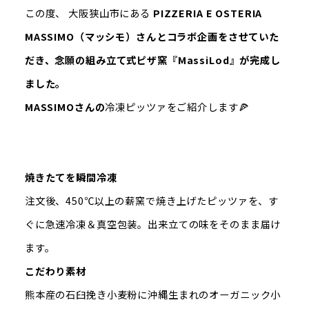
この度、 大阪狭山市にある
PIZZERIA E OSTERIA
MASSIMO（マッシモ）さんとコラボ企画をさせていた
だき、念願の組み立て式ピザ窯『MassiLod』が完成し
ました。
MASSIMOさんの
冷凍ピッツァをご紹介します🍕
焼きたてを瞬間冷凍
注文後、450℃以上の薪窯で焼き上げたピッツァを、す
ぐに急速冷凍＆真空包装。出来立ての味をそのまま届け
ます。
こだわり素材
熊本産の石臼挽き小麦粉に沖縄生まれのオーガニック小