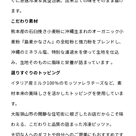
ぐに急速冷凍＆真空包装。出来立ての味をそのまま届け
ます。
こだわり素材
熊本産の石臼挽き小麦粉に沖縄生まれのオーガニック小
麦粉『島麦かなさん』の全粒粉と強力粉をブレンドし、
沖縄のミネラル塩、特別な濾過水を使って生地を仕込
み、生地そのものに風味と栄養が詰まっています 。
選りすぐりのトッピング
イタリア産ミルク100％のモッツァレラチーズなど、素
材本来の美味しさを活かしたトッピングを使用していま
す。
大阪狭山市の閑静な住宅街に根ざしたお店だからこそ味
わえる、こだわりと品質の詰まった冷凍ピッツァ。
大切な人へのギフトや自分へのご褒美にもおすすめです