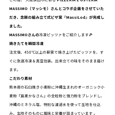
MASSIMO（マッシモ）さんとコラボ企画をさせていた
だき、念願の組み立て式ピザ窯『MassiLod』が完成し
ました。
MASSIMOさんの
冷凍ピッツァをご紹介します🍕
焼きたてを瞬間冷凍
注文後、450℃以上の薪窯で焼き上げたピッツァを、す
ぐに急速冷凍＆真空包装。出来立ての味をそのまま届け
ます。
こだわり素材
熊本産の石臼挽き小麦粉に沖縄生まれのオーガニック小
麦粉『島麦かなさん』の全粒粉と強力粉をブレンドし、
沖縄のミネラル塩、特別な濾過水を使って生地を仕込
み、生地そのものに風味と栄養が詰まっています 。