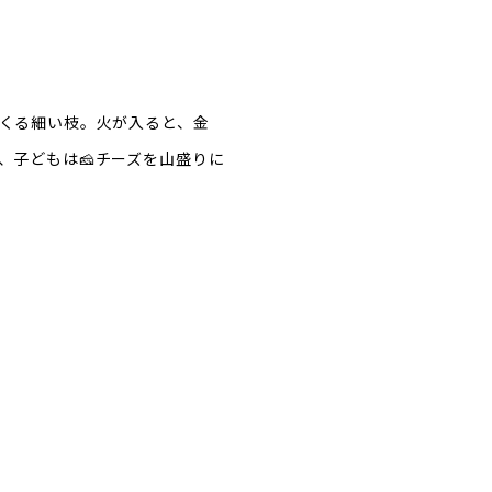
くる細い枝。火が入ると、金
、子どもは🧀チーズを山盛りに