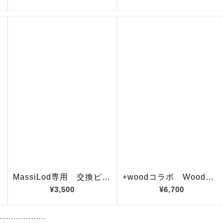
…………………