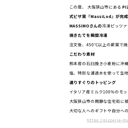
この度、 大阪狭山市にある
P
式ピザ窯『MassiLod』が
MASSIMOさんの
冷凍ピッツァ
焼きたてを瞬間冷凍
注文後、450℃以上の薪窯で
こだわり素材
熊本産の石臼挽き小麦粉に沖
塩、特別な濾過水を使って生地
選りすぐりのトッピング
イタリア産ミルク100％のモ
大阪狭山市の閑静な住宅街に
大切な人へのギフトや自分への
https://pizzeria-