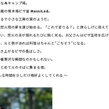
かな⛺キャンプ場。
属の塊――本格ピザ釜
MassiLod
。
まるで小さな工房の窯のようだ。
は焚火用の薪を運び始める。「これで足りる？」と誇らしげに抱えて
い、焚火の炎が揺れるたびに鈍く光る。お父さんはピザ生地を広げ
、火と鉄があれば料理はちゃんと“ごちそう”になる。
焼き上がるピザの香ばしさ。
一番贅沢な瞬間なのかもしれない。
まとめて火のそばに集まる夜。
んな時間を少しだけ格好よくしてくれる ～