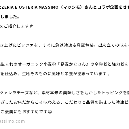
IZZERIA E OSTERIA MASSIMO（マッシモ）さんとコラボ企
完成しました。
をご紹介します🍕
焼き上げたピッツァを、すぐに急速冷凍＆真空包装。出来立ての味を
縄生まれのオーガニック小麦粉『島麦かなさん』の全粒粉と強力粉を
を仕込み、生地そのものに風味と栄養が詰まっています 。
ッツァレラチーズなど、素材本来の美味しさを活かしたトッピングを
根ざしたお店だからこそ味わえる、こだわりと品質の詰まった冷凍ピ
ご褒美にもおすすめです😊
massimo.com