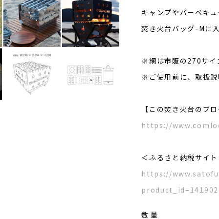
キャンプやバーベキュ
焚き火台バッグ-Mに
※網は市販の270サ
※ご使用前に、取扱説
【この焚き火台のブロ
https://www.comlo
＜ふるさと納税サイト
https://www.satofu
product_id=141902
数量