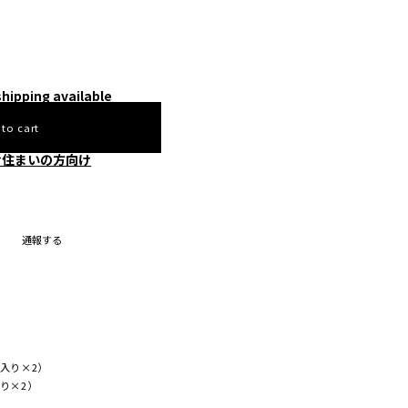
shipping available
 to cart
お住まいの方向け
通報する
入り×2）
り×2）