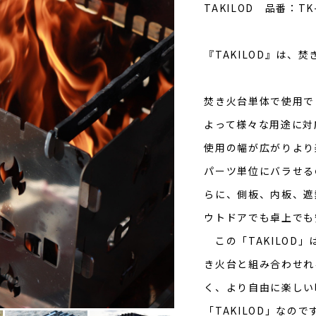
TAKILOD 品番：TK-
『TAKILOD』は、
焚き火台単体で使用で
よって様々な用途に対
使用の幅が広がりより
パーツ単位にバラせる
らに、側板、内板、遮
ウトドアでも卓上でも
この「TAKILOD
き火台と組み合わせれ
く、より自由に楽しい
「TAKILOD」なので