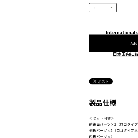
International 
Add
日本国内に
製品仕様
＜セット内容＞
前後面パーツ×2（ロゴタイプ
側板パーツ×2（ロゴタイプ入
内板パーツ×2