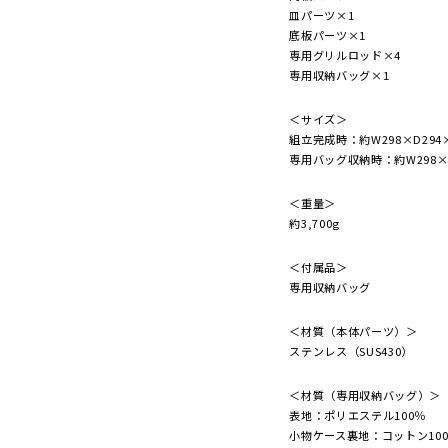
皿パーツ×1
底板パーツ×1
専用グリルロッド×4
専用収納バッグ×1
＜サイズ＞
組立完成時：約W298×D294
専用バッグ収納時：約W298×D
＜重量＞
約3,700g
＜付属品＞
専用収納バッグ
＜材質（本体パーツ）＞
ステンレス（SUS430）
＜材質（専用収納バッグ）＞
表地：ポリエステル100％
小物ケース裏地：コットン10