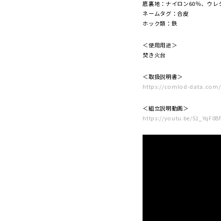
底裏地：ナイロン60％、ウレ
ネームタグ：合皮
ホック類：鉄
＜使用用途＞
焚き火台
＜取扱説明書＞
https://comlod-data.com/
＜組立説明動画＞
https://youtu.be/S1_YqF0B