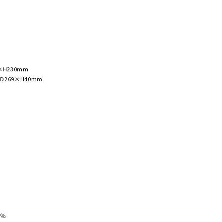
×H230mm
269×H40mm
0％